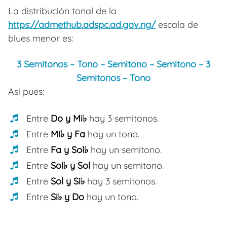
La distribución tonal de la
https://admethub.adspc.ad.gov.ng/
escala de
blues menor es:
3 Semitonos – Tono – Semitono – Semitono – 3
Semitonos
– Tono
Así pues:
Entre
Do y Mi♭
hay 3 semitonos.
Entre
Mi♭ y Fa
hay un tono.
Entre
Fa y Sol♭
hay un semitono.
Entre
Sol♭ y Sol
hay un semitono.
Entre
Sol y Si♭
hay 3 semitonos.
Entre
Si♭ y Do
hay un tono.