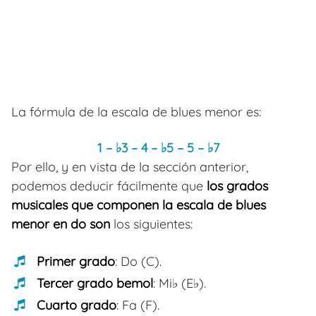
La fórmula de la escala de blues menor es:
1 –
♭
3
–
4
–
♭
5
–
5
–
♭
7
Por ello, y en vista de la sección anterior,
podemos deducir fácilmente que
los grados
musicales que componen la escala de blues
menor en do son
los siguientes:
Primer grado
: Do (C).
Tercer grado bemol
: Mi♭ (E♭).
Cuarto grado
: Fa (F).