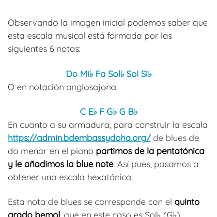
Observando la imagen inicial podemos saber que
esta escala musical está formada por las
siguientes 6 notas:
Do Mi♭ Fa Sol♭ Sol Si♭
O en notación anglosajona:
C E♭ F G♭ G B♭
En cuanto a su armadura, para construir la escala
https://admin.bdembassydoha.org/
de blues de
do menor en el piano
partimos de la pentatónica
y le añadimos la blue note
. Así pues, pasamos a
obtener una escala hexatónica.
Esta nota de blues se corresponde con el
quinto
grado bemol
, que en este caso es Sol♭ (G♭):