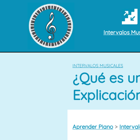
Saltar
al
contenido
Intervalos Mus
INTERVALOS MUSICALES
¿Qué es un
Explicació
Aprender Piano
>
Interva