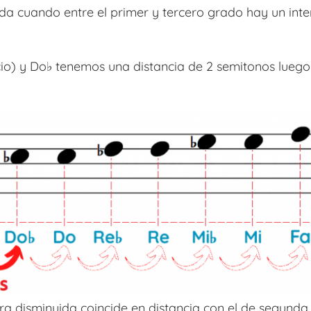
da cuando entre el primer y tercero grado hay un int
icio) y Do♭ tenemos una distancia de 2 semitonos luego
cera disminuida coincide en distancia con el de segunda