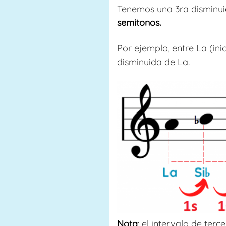
Tenemos una 3ra disminui
semitonos.
Por ejemplo, entre La (in
disminuida de La.
Nota
: el intervalo de ter