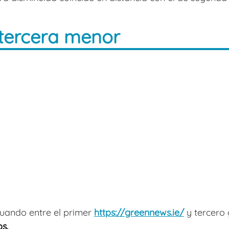
 tercera menor
uando entre el primer
https://greennews.ie/
y tercero 
s.