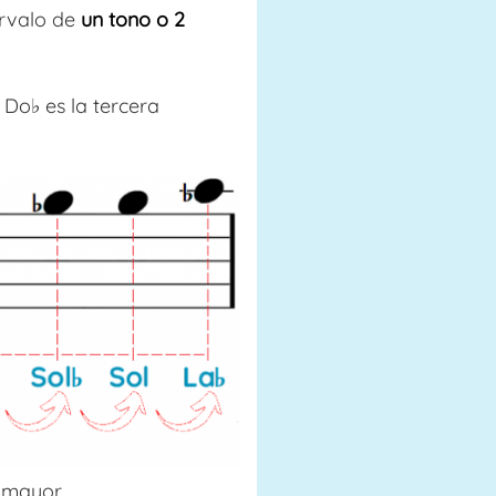
ervalo de
un tono o 2
 Do♭ es la tercera
 mayor.