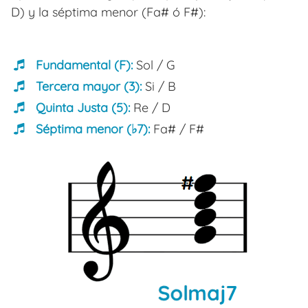
D) y la séptima menor (Fa# ó F#):
Fundamental (F):
Sol / G
Tercera mayor (3):
Si / B
Quinta Justa (5):
Re / D
Séptima menor (♭7):
Fa# / F#