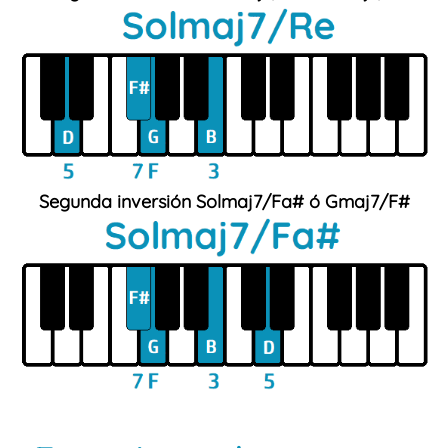
Segunda inversión Sol
maj
7/Fa# ó G
maj
7/F#