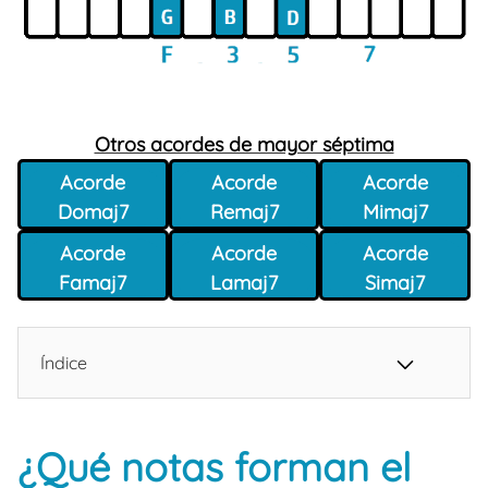
Otros acordes de mayor séptima
Acorde
Acorde
Acorde
Domaj7
Remaj7
Mimaj7
Acorde
Acorde
Acorde
Famaj7
Lamaj7
Simaj7
Índice
¿Qué notas forman el