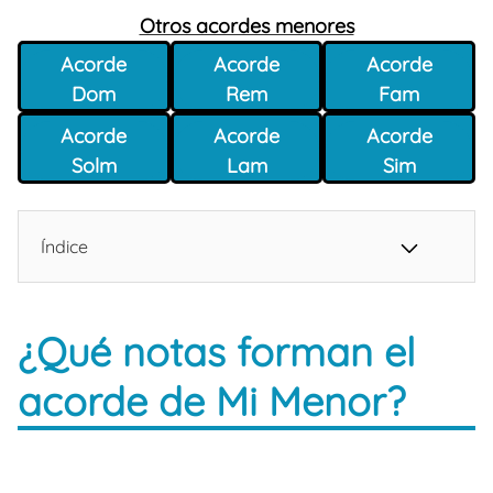
Otros acordes menores
Acorde
Acorde
Acorde
Dom
Rem
Fam
Acorde
Acorde
Acorde
Solm
Lam
Sim
Índice
¿Qué notas forman el
acorde de Mi Menor?