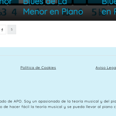
nor
Blues de La
Blu
Menor en Piano
en 
4
5
Política de Cookies
Aviso Lega
ado de APO. Soy un apasionado de la teoría musical y del pia
o de hacer fácil la teoría musical y se pueda llevar al piano