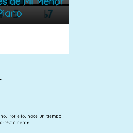
es de Mi Menor
Piano
l
no. Por ello, hace un tiempo
 correctamente.