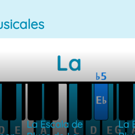
sicales
La Escala de
La 