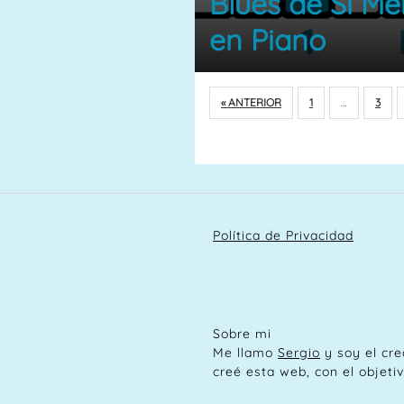
Blues de Si Me
en Piano
« ANTERIOR
1
…
3
Política de Privacidad
Sobre mi
Me llamo
Sergio
y soy el cre
creé esta web, con el objetiv